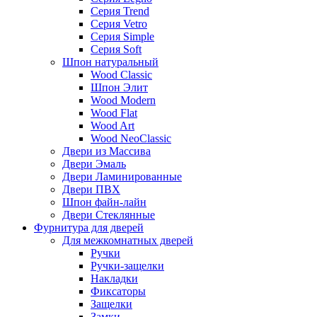
Серия Trend
Серия Vetro
Серия Simple
Серия Soft
Шпон натуральный
Wood Classic
Шпон Элит
Wood Modern
Wood Flat
Wood Art
Wood NeoClassic
Двери из Массива
Двери Эмаль
Двери Ламинированные
Двери ПВХ
Шпон файн-лайн
Двери Стеклянные
Фурнитура для дверей
Для межкомнатных дверей
Ручки
Ручки-защелки
Накладки
Фиксаторы
Защелки
Замки