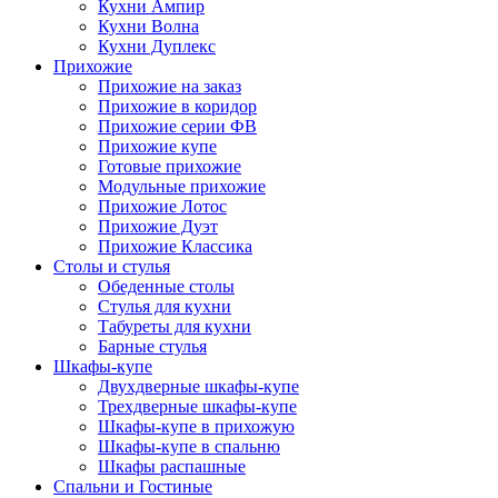
Кухни Ампир
Кухни Волна
Кухни Дуплекс
Прихожие
Прихожие на заказ
Прихожие в коридор
Прихожие серии ФВ
Прихожие купе
Готовые прихожие
Модульные прихожие
Прихожие Лотос
Прихожие Дуэт
Прихожие Классика
Столы и стулья
Обеденные столы
Стулья для кухни
Табуреты для кухни
Барные стулья
Шкафы-купе
Двухдверные шкафы-купе
Трехдверные шкафы-купе
Шкафы-купе в прихожую
Шкафы-купе в спальню
Шкафы распашные
Спальни и Гостиные