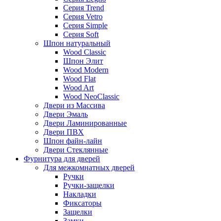
Серия Trend
Серия Vetro
Серия Simple
Серия Soft
Шпон натуральный
Wood Classic
Шпон Элит
Wood Modern
Wood Flat
Wood Art
Wood NeoClassic
Двери из Массива
Двери Эмаль
Двери Ламинированные
Двери ПВХ
Шпон файн-лайн
Двери Стеклянные
Фурнитура для дверей
Для межкомнатных дверей
Ручки
Ручки-защелки
Накладки
Фиксаторы
Защелки
Замки