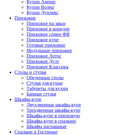
Кухни Ампир
Кухни Волна
Кухни Дуплекс
Прихожие
Прихожие на заказ
Прихожие в коридор
Прихожие серии ФВ
Прихожие купе
Готовые прихожие
Модульные прихожие
Прихожие Лотос
Прихожие Дуэт
Прихожие Классика
Столы и стулья
Обеденные столы
Стулья для кухни
Табуреты для кухни
Барные стулья
Шкафы-купе
Двухдверные шкафы-купе
Трехдверные шкафы-купе
Шкафы-купе в прихожую
Шкафы-купе в спальню
Шкафы распашные
Спальни и Гостиные