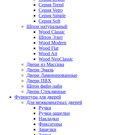
Серия Trend
Серия Vetro
Серия Simple
Серия Soft
Шпон натуральный
Wood Classic
Шпон Элит
Wood Modern
Wood Flat
Wood Art
Wood NeoClassic
Двери из Массива
Двери Эмаль
Двери Ламинированные
Двери ПВХ
Шпон файн-лайн
Двери Стеклянные
Фурнитура для дверей
Для межкомнатных дверей
Ручки
Ручки-защелки
Накладки
Фиксаторы
Защелки
Замки