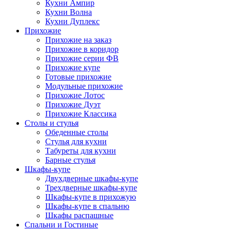
Кухни Ампир
Кухни Волна
Кухни Дуплекс
Прихожие
Прихожие на заказ
Прихожие в коридор
Прихожие серии ФВ
Прихожие купе
Готовые прихожие
Модульные прихожие
Прихожие Лотос
Прихожие Дуэт
Прихожие Классика
Столы и стулья
Обеденные столы
Стулья для кухни
Табуреты для кухни
Барные стулья
Шкафы-купе
Двухдверные шкафы-купе
Трехдверные шкафы-купе
Шкафы-купе в прихожую
Шкафы-купе в спальню
Шкафы распашные
Спальни и Гостиные