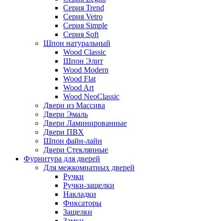
Серия Trend
Серия Vetro
Серия Simple
Серия Soft
Шпон натуральный
Wood Classic
Шпон Элит
Wood Modern
Wood Flat
Wood Art
Wood NeoClassic
Двери из Массива
Двери Эмаль
Двери Ламинированные
Двери ПВХ
Шпон файн-лайн
Двери Стеклянные
Фурнитура для дверей
Для межкомнатных дверей
Ручки
Ручки-защелки
Накладки
Фиксаторы
Защелки
Замки