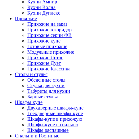
Кухни Ампир
Кухни Волна
Кухни Дуплекс
Прихожие
Прихожие на заказ
Прихожие в коридор
Прихожие серии ФВ
Прихожие купе
Готовые прихожие
Модульные прихожие
Прихожие Лотос
Прихожие Дуэт
Прихожие Классика
Столы и стулья
Обеденные столы
Стулья для кухни
Табуреты для кухни
Барные стулья
Шкафы-купе
Двухдверные шкафы-купе
Трехдверные шкафы-купе
Шкафы-купе в прихожую
Шкафы-купе в спальню
Шкафы распашные
Спальни и Гостиные