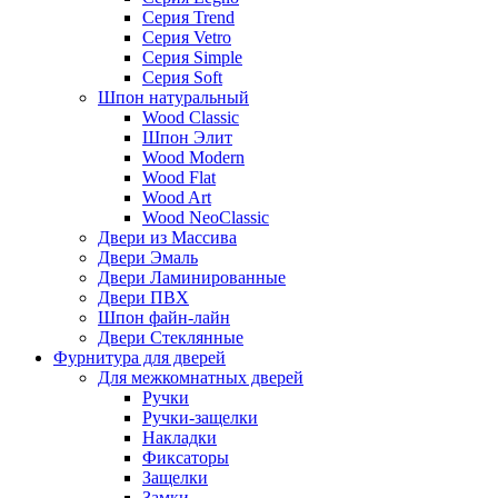
Серия Trend
Серия Vetro
Серия Simple
Серия Soft
Шпон натуральный
Wood Classic
Шпон Элит
Wood Modern
Wood Flat
Wood Art
Wood NeoClassic
Двери из Массива
Двери Эмаль
Двери Ламинированные
Двери ПВХ
Шпон файн-лайн
Двери Стеклянные
Фурнитура для дверей
Для межкомнатных дверей
Ручки
Ручки-защелки
Накладки
Фиксаторы
Защелки
Замки