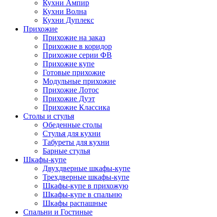
Кухни Ампир
Кухни Волна
Кухни Дуплекс
Прихожие
Прихожие на заказ
Прихожие в коридор
Прихожие серии ФВ
Прихожие купе
Готовые прихожие
Модульные прихожие
Прихожие Лотос
Прихожие Дуэт
Прихожие Классика
Столы и стулья
Обеденные столы
Стулья для кухни
Табуреты для кухни
Барные стулья
Шкафы-купе
Двухдверные шкафы-купе
Трехдверные шкафы-купе
Шкафы-купе в прихожую
Шкафы-купе в спальню
Шкафы распашные
Спальни и Гостиные