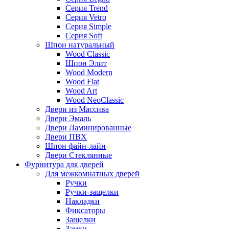
Серия Trend
Серия Vetro
Серия Simple
Серия Soft
Шпон натуральный
Wood Classic
Шпон Элит
Wood Modern
Wood Flat
Wood Art
Wood NeoClassic
Двери из Массива
Двери Эмаль
Двери Ламинированные
Двери ПВХ
Шпон файн-лайн
Двери Стеклянные
Фурнитура для дверей
Для межкомнатных дверей
Ручки
Ручки-защелки
Накладки
Фиксаторы
Защелки
Замки