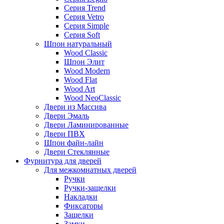
Серия Trend
Серия Vetro
Серия Simple
Серия Soft
Шпон натуральный
Wood Classic
Шпон Элит
Wood Modern
Wood Flat
Wood Art
Wood NeoClassic
Двери из Массива
Двери Эмаль
Двери Ламинированные
Двери ПВХ
Шпон файн-лайн
Двери Стеклянные
Фурнитура для дверей
Для межкомнатных дверей
Ручки
Ручки-защелки
Накладки
Фиксаторы
Защелки
Замки