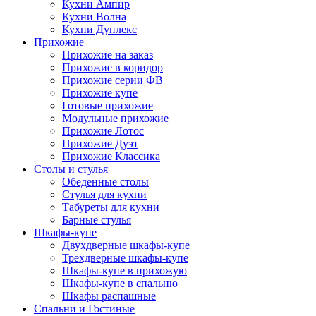
Кухни Ампир
Кухни Волна
Кухни Дуплекс
Прихожие
Прихожие на заказ
Прихожие в коридор
Прихожие серии ФВ
Прихожие купе
Готовые прихожие
Модульные прихожие
Прихожие Лотос
Прихожие Дуэт
Прихожие Классика
Столы и стулья
Обеденные столы
Стулья для кухни
Табуреты для кухни
Барные стулья
Шкафы-купе
Двухдверные шкафы-купе
Трехдверные шкафы-купе
Шкафы-купе в прихожую
Шкафы-купе в спальню
Шкафы распашные
Спальни и Гостиные