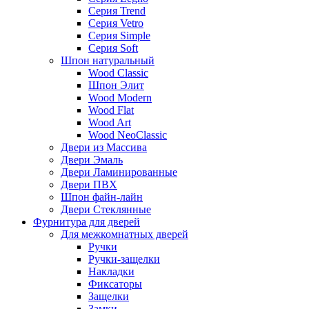
Серия Trend
Серия Vetro
Серия Simple
Серия Soft
Шпон натуральный
Wood Classic
Шпон Элит
Wood Modern
Wood Flat
Wood Art
Wood NeoClassic
Двери из Массива
Двери Эмаль
Двери Ламинированные
Двери ПВХ
Шпон файн-лайн
Двери Стеклянные
Фурнитура для дверей
Для межкомнатных дверей
Ручки
Ручки-защелки
Накладки
Фиксаторы
Защелки
Замки