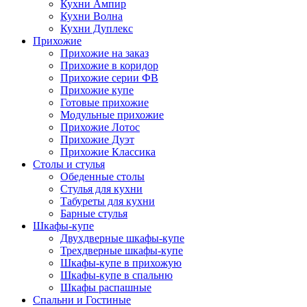
Кухни Ампир
Кухни Волна
Кухни Дуплекс
Прихожие
Прихожие на заказ
Прихожие в коридор
Прихожие серии ФВ
Прихожие купе
Готовые прихожие
Модульные прихожие
Прихожие Лотос
Прихожие Дуэт
Прихожие Классика
Столы и стулья
Обеденные столы
Стулья для кухни
Табуреты для кухни
Барные стулья
Шкафы-купе
Двухдверные шкафы-купе
Трехдверные шкафы-купе
Шкафы-купе в прихожую
Шкафы-купе в спальню
Шкафы распашные
Спальни и Гостиные