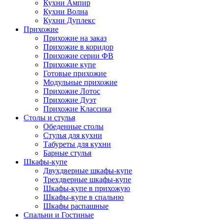
Кухни Ампир
Кухни Волна
Кухни Дуплекс
Прихожие
Прихожие на заказ
Прихожие в коридор
Прихожие серии ФВ
Прихожие купе
Готовые прихожие
Модульные прихожие
Прихожие Лотос
Прихожие Дуэт
Прихожие Классика
Столы и стулья
Обеденные столы
Стулья для кухни
Табуреты для кухни
Барные стулья
Шкафы-купе
Двухдверные шкафы-купе
Трехдверные шкафы-купе
Шкафы-купе в прихожую
Шкафы-купе в спальню
Шкафы распашные
Спальни и Гостиные