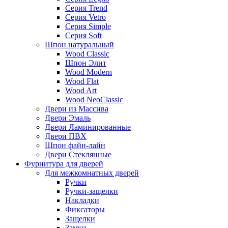
Серия Trend
Серия Vetro
Серия Simple
Серия Soft
Шпон натуральный
Wood Classic
Шпон Элит
Wood Modern
Wood Flat
Wood Art
Wood NeoClassic
Двери из Массива
Двери Эмаль
Двери Ламинированные
Двери ПВХ
Шпон файн-лайн
Двери Стеклянные
Фурнитура для дверей
Для межкомнатных дверей
Ручки
Ручки-защелки
Накладки
Фиксаторы
Защелки
Замки