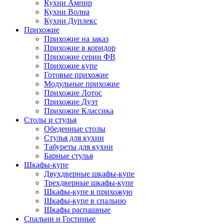
Кухни Ампир
Кухни Волна
Кухни Дуплекс
Прихожие
Прихожие на заказ
Прихожие в коридор
Прихожие серии ФВ
Прихожие купе
Готовые прихожие
Модульные прихожие
Прихожие Лотос
Прихожие Дуэт
Прихожие Классика
Столы и стулья
Обеденные столы
Стулья для кухни
Табуреты для кухни
Барные стулья
Шкафы-купе
Двухдверные шкафы-купе
Трехдверные шкафы-купе
Шкафы-купе в прихожую
Шкафы-купе в спальню
Шкафы распашные
Спальни и Гостиные