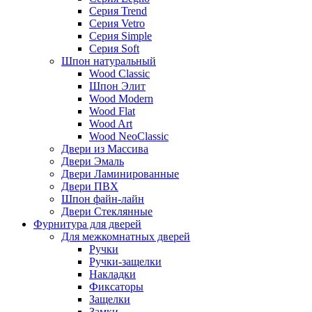
Серия Trend
Серия Vetro
Серия Simple
Серия Soft
Шпон натуральный
Wood Classic
Шпон Элит
Wood Modern
Wood Flat
Wood Art
Wood NeoClassic
Двери из Массива
Двери Эмаль
Двери Ламинированные
Двери ПВХ
Шпон файн-лайн
Двери Стеклянные
Фурнитура для дверей
Для межкомнатных дверей
Ручки
Ручки-защелки
Накладки
Фиксаторы
Защелки
Замки