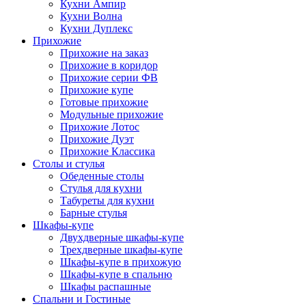
Кухни Ампир
Кухни Волна
Кухни Дуплекс
Прихожие
Прихожие на заказ
Прихожие в коридор
Прихожие серии ФВ
Прихожие купе
Готовые прихожие
Модульные прихожие
Прихожие Лотос
Прихожие Дуэт
Прихожие Классика
Столы и стулья
Обеденные столы
Стулья для кухни
Табуреты для кухни
Барные стулья
Шкафы-купе
Двухдверные шкафы-купе
Трехдверные шкафы-купе
Шкафы-купе в прихожую
Шкафы-купе в спальню
Шкафы распашные
Спальни и Гостиные