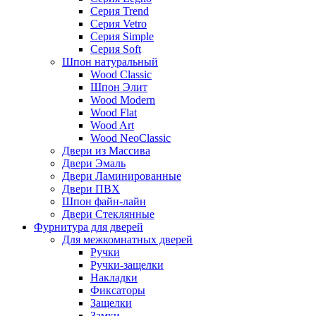
Серия Trend
Серия Vetro
Серия Simple
Серия Soft
Шпон натуральный
Wood Classic
Шпон Элит
Wood Modern
Wood Flat
Wood Art
Wood NeoClassic
Двери из Массива
Двери Эмаль
Двери Ламинированные
Двери ПВХ
Шпон файн-лайн
Двери Стеклянные
Фурнитура для дверей
Для межкомнатных дверей
Ручки
Ручки-защелки
Накладки
Фиксаторы
Защелки
Замки