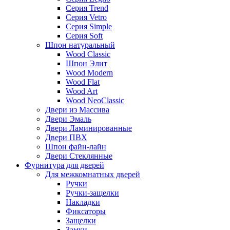
Серия Trend
Серия Vetro
Серия Simple
Серия Soft
Шпон натуральный
Wood Classic
Шпон Элит
Wood Modern
Wood Flat
Wood Art
Wood NeoClassic
Двери из Массива
Двери Эмаль
Двери Ламинированные
Двери ПВХ
Шпон файн-лайн
Двери Стеклянные
Фурнитура для дверей
Для межкомнатных дверей
Ручки
Ручки-защелки
Накладки
Фиксаторы
Защелки
Замки