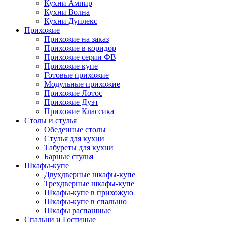
Кухни Ампир
Кухни Волна
Кухни Дуплекс
Прихожие
Прихожие на заказ
Прихожие в коридор
Прихожие серии ФВ
Прихожие купе
Готовые прихожие
Модульные прихожие
Прихожие Лотос
Прихожие Дуэт
Прихожие Классика
Столы и стулья
Обеденные столы
Стулья для кухни
Табуреты для кухни
Барные стулья
Шкафы-купе
Двухдверные шкафы-купе
Трехдверные шкафы-купе
Шкафы-купе в прихожую
Шкафы-купе в спальню
Шкафы распашные
Спальни и Гостиные