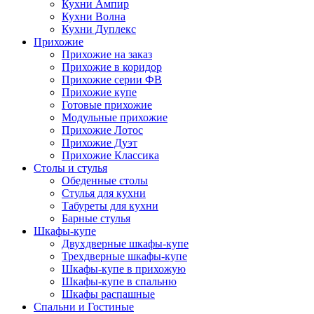
Кухни Ампир
Кухни Волна
Кухни Дуплекс
Прихожие
Прихожие на заказ
Прихожие в коридор
Прихожие серии ФВ
Прихожие купе
Готовые прихожие
Модульные прихожие
Прихожие Лотос
Прихожие Дуэт
Прихожие Классика
Столы и стулья
Обеденные столы
Стулья для кухни
Табуреты для кухни
Барные стулья
Шкафы-купе
Двухдверные шкафы-купе
Трехдверные шкафы-купе
Шкафы-купе в прихожую
Шкафы-купе в спальню
Шкафы распашные
Спальни и Гостиные