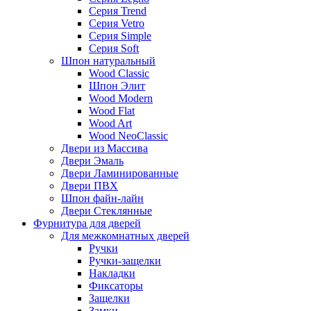
Серия Trend
Серия Vetro
Серия Simple
Серия Soft
Шпон натуральный
Wood Classic
Шпон Элит
Wood Modern
Wood Flat
Wood Art
Wood NeoClassic
Двери из Массива
Двери Эмаль
Двери Ламинированные
Двери ПВХ
Шпон файн-лайн
Двери Стеклянные
Фурнитура для дверей
Для межкомнатных дверей
Ручки
Ручки-защелки
Накладки
Фиксаторы
Защелки
Замки