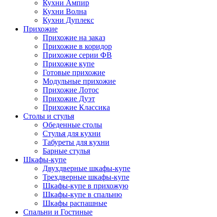
Кухни Ампир
Кухни Волна
Кухни Дуплекс
Прихожие
Прихожие на заказ
Прихожие в коридор
Прихожие серии ФВ
Прихожие купе
Готовые прихожие
Модульные прихожие
Прихожие Лотос
Прихожие Дуэт
Прихожие Классика
Столы и стулья
Обеденные столы
Стулья для кухни
Табуреты для кухни
Барные стулья
Шкафы-купе
Двухдверные шкафы-купе
Трехдверные шкафы-купе
Шкафы-купе в прихожую
Шкафы-купе в спальню
Шкафы распашные
Спальни и Гостиные