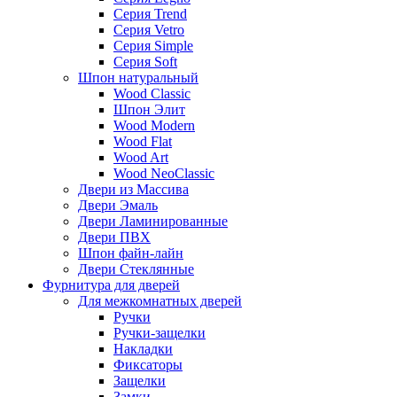
Серия Trend
Серия Vetro
Серия Simple
Серия Soft
Шпон натуральный
Wood Classic
Шпон Элит
Wood Modern
Wood Flat
Wood Art
Wood NeoClassic
Двери из Массива
Двери Эмаль
Двери Ламинированные
Двери ПВХ
Шпон файн-лайн
Двери Стеклянные
Фурнитура для дверей
Для межкомнатных дверей
Ручки
Ручки-защелки
Накладки
Фиксаторы
Защелки
Замки