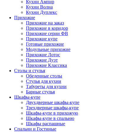
Кухни Ампир
Кухни Волна
Кухни Дуплекс
Прихожие
Прихожие на заказ
Прихожие в коридор
Прихожие серии ФВ
Прихожие купе
Готовые прихожие
Модульные прихожие
Прихожие Лотос
Прихожие Дуэт
Прихожие Классика
Столы и стулья
Обеденные столы
Стулья для кухни
Табуреты для кухни
Барные стулья
Шкафы-купе
Двухдверные шкафы-купе
Трехдверные шкафы-купе
Шкафы-купе в прихожую
Шкафы-купе в спальню
Шкафы распашные
Спальни и Гостиные