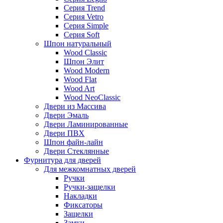
Серия Trend
Серия Vetro
Серия Simple
Серия Soft
Шпон натуральный
Wood Classic
Шпон Элит
Wood Modern
Wood Flat
Wood Art
Wood NeoClassic
Двери из Массива
Двери Эмаль
Двери Ламинированные
Двери ПВХ
Шпон файн-лайн
Двери Стеклянные
Фурнитура для дверей
Для межкомнатных дверей
Ручки
Ручки-защелки
Накладки
Фиксаторы
Защелки
Замки