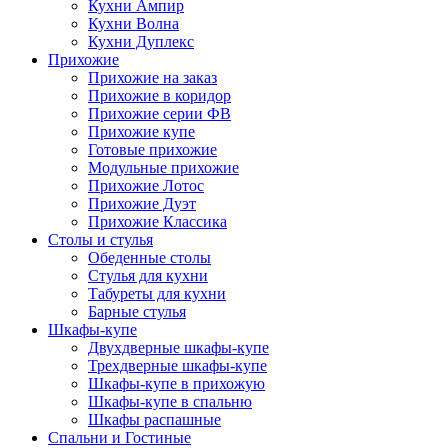
Кухни Ампир
Кухни Волна
Кухни Дуплекс
Прихожие
Прихожие на заказ
Прихожие в коридор
Прихожие серии ФВ
Прихожие купе
Готовые прихожие
Модульные прихожие
Прихожие Лотос
Прихожие Дуэт
Прихожие Классика
Столы и стулья
Обеденные столы
Стулья для кухни
Табуреты для кухни
Барные стулья
Шкафы-купе
Двухдверные шкафы-купе
Трехдверные шкафы-купе
Шкафы-купе в прихожую
Шкафы-купе в спальню
Шкафы распашные
Спальни и Гостиные