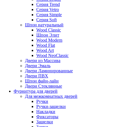
Серия Trend
Серия Vetro
Серия Simple
Серия Soft
Шпон натуральный
Wood Classic
Шпон Элит
Wood Modern
Wood Flat
Wood Art
Wood NeoClassic
Двери из Массива
Двери Эмаль
Двери Ламинированные
Двери ПВХ
Шпон файн-лайн
Двери Стеклянные
Фурнитура для дверей
Для межкомнатных дверей
Ручки
Ручки-защелки
Накладки
Фиксаторы
Защелки
Замки