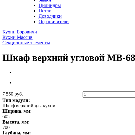
Цилиндры
Петли
Доводчики
Ограничители
Кухни Боровичи
Кухни Массив
Секционные элементы
Шкаф верхний угловой МВ-68
7 550 руб.
Тип модуля:
Шкаф верхний для кухни
Ширина, мм:
605
Высота, мм:
700
Глубина, мм: