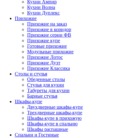
Кухни Ампир
Кухни Волна
Кухни Дуплекс
Прихожие
Прихожие на заказ
Прихожие в коридор
Прихожие серии ФВ
Прихожие купе
Готовые прихожие
Модульные прихожие
Прихожие Лотос
Прихожие Дуэт
Прихожие Классика
Столы и стулья
Обеденные столы
Стулья для кухни
Табуреты для кухни
Барные стулья
Шкафы-купе
Двухдверные шкафы-купе
Трехдверные шкафы-купе
Шкафы-купе в прихожую
Шкафы-купе в спальню
Шкафы распашные
Спальни и Гостиные