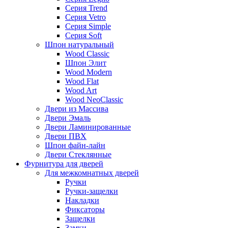
Серия Trend
Серия Vetro
Серия Simple
Серия Soft
Шпон натуральный
Wood Classic
Шпон Элит
Wood Modern
Wood Flat
Wood Art
Wood NeoClassic
Двери из Массива
Двери Эмаль
Двери Ламинированные
Двери ПВХ
Шпон файн-лайн
Двери Стеклянные
Фурнитура для дверей
Для межкомнатных дверей
Ручки
Ручки-защелки
Накладки
Фиксаторы
Защелки
Замки