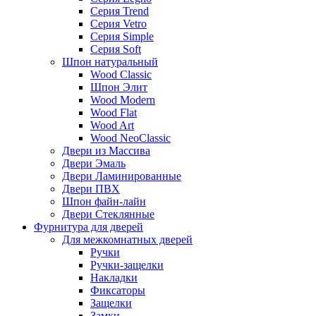
Серия Trend
Серия Vetro
Серия Simple
Серия Soft
Шпон натуральный
Wood Classic
Шпон Элит
Wood Modern
Wood Flat
Wood Art
Wood NeoClassic
Двери из Массива
Двери Эмаль
Двери Ламинированные
Двери ПВХ
Шпон файн-лайн
Двери Стеклянные
Фурнитура для дверей
Для межкомнатных дверей
Ручки
Ручки-защелки
Накладки
Фиксаторы
Защелки
Замки