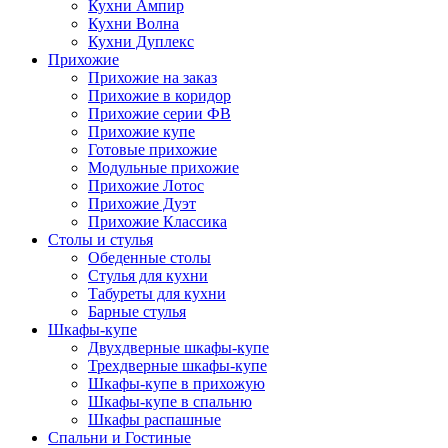
Кухни Ампир
Кухни Волна
Кухни Дуплекс
Прихожие
Прихожие на заказ
Прихожие в коридор
Прихожие серии ФВ
Прихожие купе
Готовые прихожие
Модульные прихожие
Прихожие Лотос
Прихожие Дуэт
Прихожие Классика
Столы и стулья
Обеденные столы
Стулья для кухни
Табуреты для кухни
Барные стулья
Шкафы-купе
Двухдверные шкафы-купе
Трехдверные шкафы-купе
Шкафы-купе в прихожую
Шкафы-купе в спальню
Шкафы распашные
Спальни и Гостиные