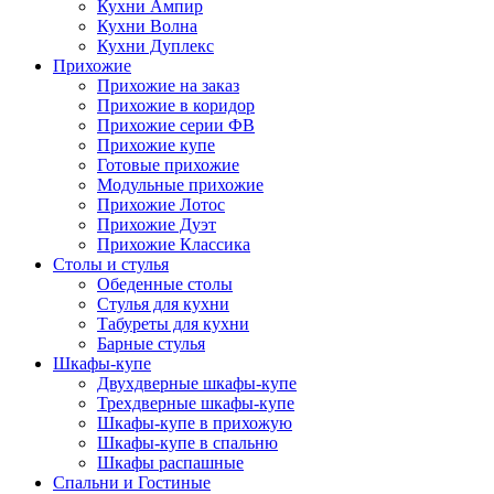
Кухни Ампир
Кухни Волна
Кухни Дуплекс
Прихожие
Прихожие на заказ
Прихожие в коридор
Прихожие серии ФВ
Прихожие купе
Готовые прихожие
Модульные прихожие
Прихожие Лотос
Прихожие Дуэт
Прихожие Классика
Столы и стулья
Обеденные столы
Стулья для кухни
Табуреты для кухни
Барные стулья
Шкафы-купе
Двухдверные шкафы-купе
Трехдверные шкафы-купе
Шкафы-купе в прихожую
Шкафы-купе в спальню
Шкафы распашные
Спальни и Гостиные