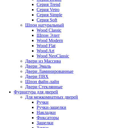
Серия Trend
Серия Vetro
Серия Simple
Серия Soft
Шпон натуральный
Wood Classic
Шпон Элит
Wood Modern
Wood Flat
Wood Art
Wood NeoClassic
Двери из Массива
Двери Эмаль
Двери Ламинированные
Двери ПВХ
Шпон файн-лайн
Двери Стеклянные
Фурнитура для дверей
Для межкомнатных дверей
Ручки
Ручки-защелки
Накладки
Фиксаторы
Защелки
Замки