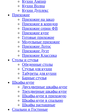
Кухни Ампир
Кухни Волна
Кухни Дуплекс
Прихожие
Прихожие на заказ
Прихожие в коридор
Прихожие серии ФВ
Прихожие купе
Готовые прихожие
Модульные прихожие
Прихожие Лотос
Прихожие Дуэт
Прихожие Классика
Столы и стулья
Обеденные столы
Стулья для кухни
Табуреты для кухни
Барные стулья
Шкафы-купе
Двухдверные шкафы-купе
Трехдверные шкафы-купе
Шкафы-купе в прихожую
Шкафы-купе в спальню
Шкафы распашные
Спальни и Гостиные