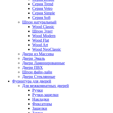
Серия Trend
Серия Vetro
Серия Simple
Серия Soft
Шпон натуральный
Wood Classic
Шпон Элит
Wood Modern
Wood Flat
Wood Art
Wood NeoClassic
Двери из Массива
Двери Эмаль
Двери Ламинированные
Двери ПВХ
Шпон файн-лайн
Двери Стеклянные
Фурнитура для дверей
Для межкомнатных дверей
Ручки
Ручки-защелки
Накладки
Фиксаторы
Защелки
Замки