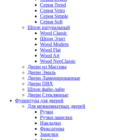
Серия Trend
Серия Vetro
Серия Simple
Серия Soft
Шпон натуральный
Wood Classic
Шпон Элит
Wood Modern
Wood Flat
Wood Art
Wood NeoClassic
Двери из Массива
Двери Эмаль
Двери Ламинированные
Двери ПВХ
Шпон файн-лайн
Двери Стеклянные
Фурнитура для дверей
Для межкомнатных дверей
Ручки
Ручки-защелки
Накладки
Фиксаторы
Защелки
Замки