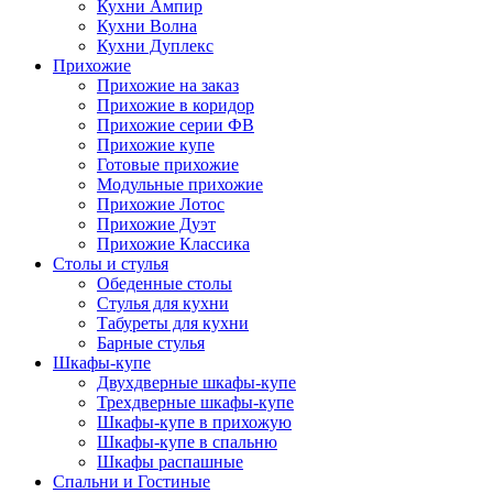
Кухни Ампир
Кухни Волна
Кухни Дуплекс
Прихожие
Прихожие на заказ
Прихожие в коридор
Прихожие серии ФВ
Прихожие купе
Готовые прихожие
Модульные прихожие
Прихожие Лотос
Прихожие Дуэт
Прихожие Классика
Столы и стулья
Обеденные столы
Стулья для кухни
Табуреты для кухни
Барные стулья
Шкафы-купе
Двухдверные шкафы-купе
Трехдверные шкафы-купе
Шкафы-купе в прихожую
Шкафы-купе в спальню
Шкафы распашные
Спальни и Гостиные