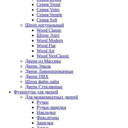
Серия Trend
Серия Vetro
Серия Simple
Серия Soft
Шпон натуральный
Wood Classic
Шпон Элит
Wood Modern
Wood Flat
Wood Art
Wood NeoClassic
Двери из Массива
Двери Эмаль
Двери Ламинированные
Двери ПВХ
Шпон файн-лайн
Двери Стеклянные
Фурнитура для дверей
Для межкомнатных дверей
Ручки
Ручки-защелки
Накладки
Фиксаторы
Защелки
Замки