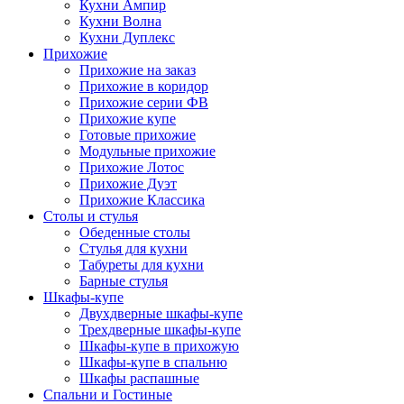
Кухни Ампир
Кухни Волна
Кухни Дуплекс
Прихожие
Прихожие на заказ
Прихожие в коридор
Прихожие серии ФВ
Прихожие купе
Готовые прихожие
Модульные прихожие
Прихожие Лотос
Прихожие Дуэт
Прихожие Классика
Столы и стулья
Обеденные столы
Стулья для кухни
Табуреты для кухни
Барные стулья
Шкафы-купе
Двухдверные шкафы-купе
Трехдверные шкафы-купе
Шкафы-купе в прихожую
Шкафы-купе в спальню
Шкафы распашные
Спальни и Гостиные