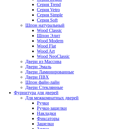
Серия Trend
Серия Vetro
Серия Simple
Серия Soft
Шпон натуральный
Wood Classic
Шпон Элит
Wood Modern
Wood Flat
Wood Art
Wood NeoClassic
Двери из Массива
Двери Эмаль
Двери Ламинированные
Двери ПВХ
Шпон файн-лайн
Двери Стеклянные
Фурнитура для дверей
Для межкомнатных дверей
Ручки
Ручки-защелки
Накладки
Фиксаторы
Защелки
Замки