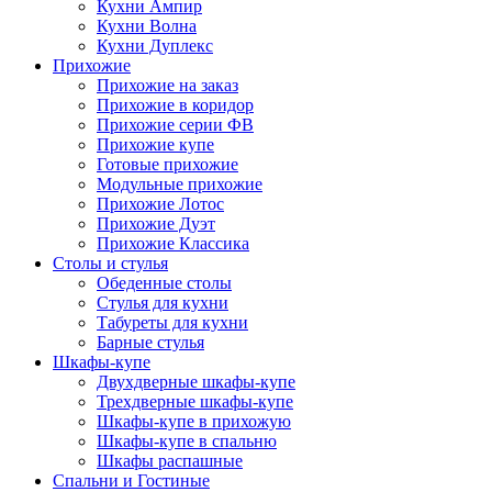
Кухни Ампир
Кухни Волна
Кухни Дуплекс
Прихожие
Прихожие на заказ
Прихожие в коридор
Прихожие серии ФВ
Прихожие купе
Готовые прихожие
Модульные прихожие
Прихожие Лотос
Прихожие Дуэт
Прихожие Классика
Столы и стулья
Обеденные столы
Стулья для кухни
Табуреты для кухни
Барные стулья
Шкафы-купе
Двухдверные шкафы-купе
Трехдверные шкафы-купе
Шкафы-купе в прихожую
Шкафы-купе в спальню
Шкафы распашные
Спальни и Гостиные