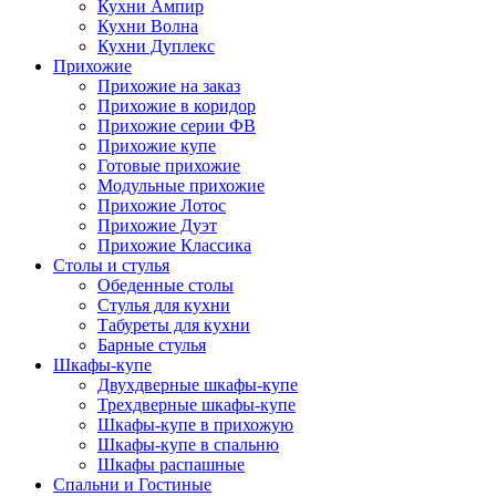
Кухни Ампир
Кухни Волна
Кухни Дуплекс
Прихожие
Прихожие на заказ
Прихожие в коридор
Прихожие серии ФВ
Прихожие купе
Готовые прихожие
Модульные прихожие
Прихожие Лотос
Прихожие Дуэт
Прихожие Классика
Столы и стулья
Обеденные столы
Стулья для кухни
Табуреты для кухни
Барные стулья
Шкафы-купе
Двухдверные шкафы-купе
Трехдверные шкафы-купе
Шкафы-купе в прихожую
Шкафы-купе в спальню
Шкафы распашные
Спальни и Гостиные