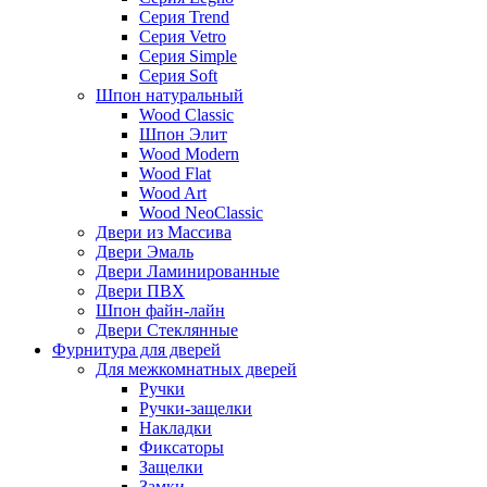
Серия Trend
Серия Vetro
Серия Simple
Серия Soft
Шпон натуральный
Wood Classic
Шпон Элит
Wood Modern
Wood Flat
Wood Art
Wood NeoClassic
Двери из Массива
Двери Эмаль
Двери Ламинированные
Двери ПВХ
Шпон файн-лайн
Двери Стеклянные
Фурнитура для дверей
Для межкомнатных дверей
Ручки
Ручки-защелки
Накладки
Фиксаторы
Защелки
Замки