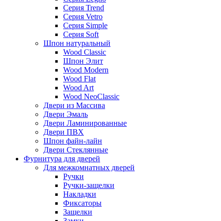
Серия Trend
Серия Vetro
Серия Simple
Серия Soft
Шпон натуральный
Wood Classic
Шпон Элит
Wood Modern
Wood Flat
Wood Art
Wood NeoClassic
Двери из Массива
Двери Эмаль
Двери Ламинированные
Двери ПВХ
Шпон файн-лайн
Двери Стеклянные
Фурнитура для дверей
Для межкомнатных дверей
Ручки
Ручки-защелки
Накладки
Фиксаторы
Защелки
Замки