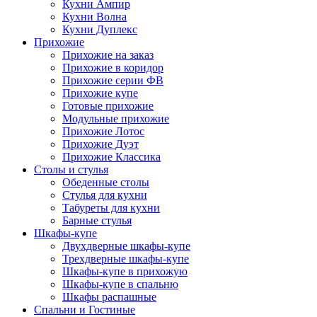
Кухни Ампир
Кухни Волна
Кухни Дуплекс
Прихожие
Прихожие на заказ
Прихожие в коридор
Прихожие серии ФВ
Прихожие купе
Готовые прихожие
Модульные прихожие
Прихожие Лотос
Прихожие Дуэт
Прихожие Классика
Столы и стулья
Обеденные столы
Стулья для кухни
Табуреты для кухни
Барные стулья
Шкафы-купе
Двухдверные шкафы-купе
Трехдверные шкафы-купе
Шкафы-купе в прихожую
Шкафы-купе в спальню
Шкафы распашные
Спальни и Гостиные