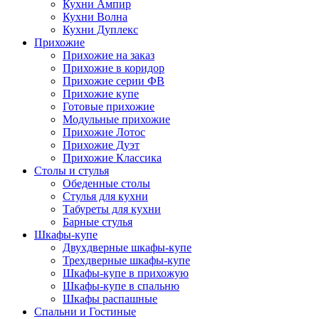
Кухни Ампир
Кухни Волна
Кухни Дуплекс
Прихожие
Прихожие на заказ
Прихожие в коридор
Прихожие серии ФВ
Прихожие купе
Готовые прихожие
Модульные прихожие
Прихожие Лотос
Прихожие Дуэт
Прихожие Классика
Столы и стулья
Обеденные столы
Стулья для кухни
Табуреты для кухни
Барные стулья
Шкафы-купе
Двухдверные шкафы-купе
Трехдверные шкафы-купе
Шкафы-купе в прихожую
Шкафы-купе в спальню
Шкафы распашные
Спальни и Гостиные