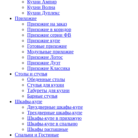
Кухни Ампир
Кухни Волна
Кухни Дуплекс
Прихожие
Прихожие на заказ
Прихожие в коридор
Прихожие серии ФВ
Прихожие купе
Готовые прихожие
Модульные прихожие
Прихожие Лотос
Прихожие Дуэт
Прихожие Классика
Столы и стулья
Обеденные столы
Стулья для кухни
Табуреты для кухни
Барные стулья
Шкафы-купе
Двухдверные шкафы-купе
Трехдверные шкафы-купе
Шкафы-купе в прихожую
Шкафы-купе в спальню
Шкафы распашные
Спальни и Гостиные