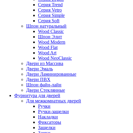
Серия Trend
Серия Vetro
Серия Simple
Серия Soft
Шпон натуральный
Wood Classic
Шпон Элит
Wood Modern
Wood Flat
Wood Art
Wood NeoClassic
Двери из Массива
Двери Эмаль
Двери Ламинированные
Двери ПВХ
Шпон файн-лайн
Двери Стеклянные
Фурнитура для дверей
Для межкомнатных дверей
Ручки
Ручки-защелки
Накладки
Фиксаторы
Защелки
Замки