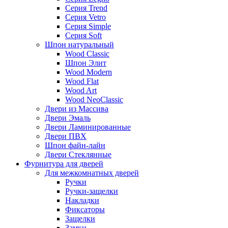
Серия Trend
Серия Vetro
Серия Simple
Серия Soft
Шпон натуральный
Wood Classic
Шпон Элит
Wood Modern
Wood Flat
Wood Art
Wood NeoClassic
Двери из Массива
Двери Эмаль
Двери Ламинированные
Двери ПВХ
Шпон файн-лайн
Двери Стеклянные
Фурнитура для дверей
Для межкомнатных дверей
Ручки
Ручки-защелки
Накладки
Фиксаторы
Защелки
Замки