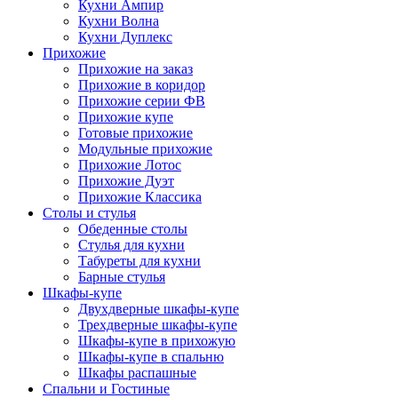
Кухни Ампир
Кухни Волна
Кухни Дуплекс
Прихожие
Прихожие на заказ
Прихожие в коридор
Прихожие серии ФВ
Прихожие купе
Готовые прихожие
Модульные прихожие
Прихожие Лотос
Прихожие Дуэт
Прихожие Классика
Столы и стулья
Обеденные столы
Стулья для кухни
Табуреты для кухни
Барные стулья
Шкафы-купе
Двухдверные шкафы-купе
Трехдверные шкафы-купе
Шкафы-купе в прихожую
Шкафы-купе в спальню
Шкафы распашные
Спальни и Гостиные