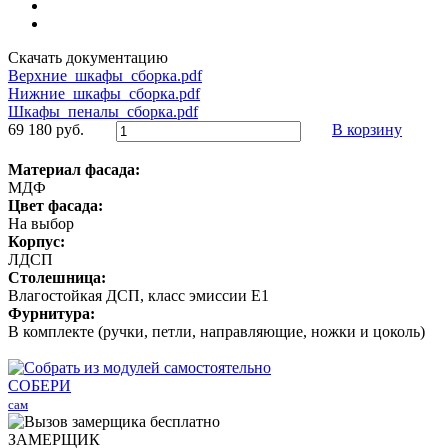
Скачать документацию
Верхние_шкафы_сборка.pdf
Нижние_шкафы_сборка.pdf
Шкафы_пеналы_сборка.pdf
69 180 руб.
В корзину
Материал фасада:
МДФ
Цвет фасада:
На выбор
Корпус:
ЛДСП
Столешница:
Влагостойкая ДСП, класс эмиссии Е1
Фурнитура:
В комплекте (ручки, петли, направляющие, ножки и цоколь)
СОБЕРИ
сам
ЗАМЕРЩИК