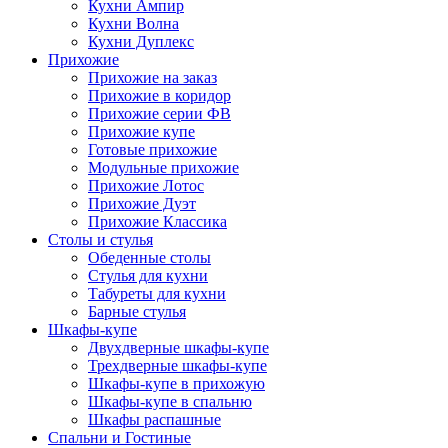
Кухни Ампир
Кухни Волна
Кухни Дуплекс
Прихожие
Прихожие на заказ
Прихожие в коридор
Прихожие серии ФВ
Прихожие купе
Готовые прихожие
Модульные прихожие
Прихожие Лотос
Прихожие Дуэт
Прихожие Классика
Столы и стулья
Обеденные столы
Стулья для кухни
Табуреты для кухни
Барные стулья
Шкафы-купе
Двухдверные шкафы-купе
Трехдверные шкафы-купе
Шкафы-купе в прихожую
Шкафы-купе в спальню
Шкафы распашные
Спальни и Гостиные