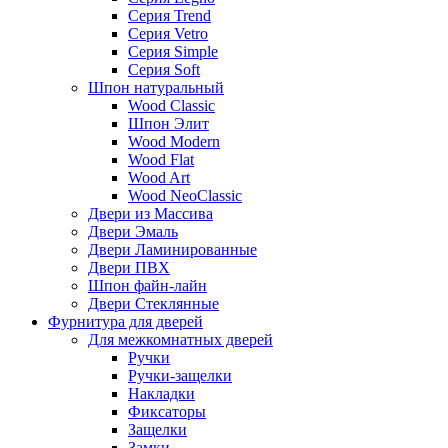
Серия Trend
Серия Vetro
Серия Simple
Серия Soft
Шпон натуральный
Wood Classic
Шпон Элит
Wood Modern
Wood Flat
Wood Art
Wood NeoClassic
Двери из Массива
Двери Эмаль
Двери Ламинированные
Двери ПВХ
Шпон файн-лайн
Двери Стеклянные
Фурнитура для дверей
Для межкомнатных дверей
Ручки
Ручки-защелки
Накладки
Фиксаторы
Защелки
Замки