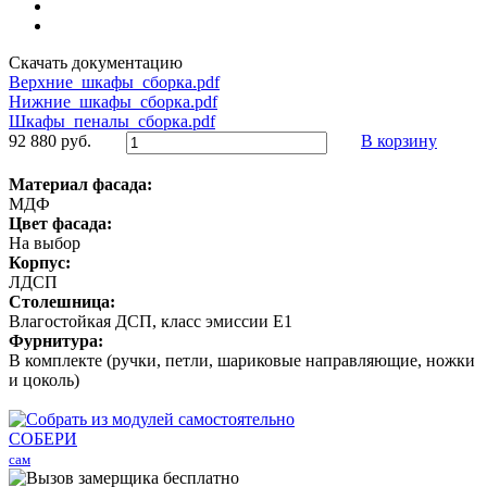
Скачать документацию
Верхние_шкафы_сборка.pdf
Нижние_шкафы_сборка.pdf
Шкафы_пеналы_сборка.pdf
92 880 руб.
В корзину
Материал фасада:
МДФ
Цвет фасада:
На выбор
Корпус:
ЛДСП
Столешница:
Влагостойкая ДСП, класс эмиссии Е1
Фурнитура:
В комплекте (ручки, петли, шариковые направляющие, ножки
и цоколь)
СОБЕРИ
сам