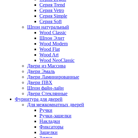
Серия Trend
Серия Vetro
Серия Simple
Серия Soft
Шпон натуральный
Wood Classic
Шпон Элит
Wood Modern
Wood Flat
Wood Art
Wood NeoClassic
Двери из Массива
Двери Эмаль
Двери Ламинированные
Двери ПВХ
Шпон файн-лайн
Двери Стеклянные
Фурнитура для дверей
Для межкомнатных дверей
Ручки
Ручки-защелки
Накладки
Фиксаторы
Защелки
Замки