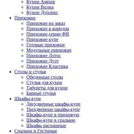
Кухни Ампир
Кухни Волна
Кухни Дуплекс
Прихожие
Прихожие на заказ
Прихожие в коридор
Прихожие серии ФВ
Прихожие купе
Готовые прихожие
Модульные прихожие
Прихожие Лотос
Прихожие Дуэт
Прихожие Классика
Столы и стулья
Обеденные столы
Стулья для кухни
Табуреты для кухни
Барные стулья
Шкафы-купе
Двухдверные шкафы-купе
Трехдверные шкафы-купе
Шкафы-купе в прихожую
Шкафы-купе в спальню
Шкафы распашные
Спальни и Гостиные