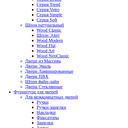
Серия Trend
Серия Vetro
Серия Simple
Серия Soft
Шпон натуральный
Wood Classic
Шпон Элит
Wood Modern
Wood Flat
Wood Art
Wood NeoClassic
Двери из Массива
Двери Эмаль
Двери Ламинированные
Двери ПВХ
Шпон файн-лайн
Двери Стеклянные
Фурнитура для дверей
Для межкомнатных дверей
Ручки
Ручки-защелки
Накладки
Фиксаторы
Защелки
Замки