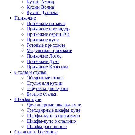
Кухни Ампир
Кухни Волна
Кухни Дуплекс
Прихожие
Прихожие на заказ
Прихожие в коридор
Прихожие серии ФВ
Прихожие купе
Готовые прихожие
Модульные прихожие
Прихожие Лотос
Прихожие Дуэт
Прихожие Классика
Столы и стулья
Обеденные столы
Стулья для кухни
Табуреты для кухни
Барные стулья
Шкафы-купе
Двухдверные шкафы-купе
Трехдверные шкафы-купе
Шкафы-купе в прихожую
Шкафы-купе в спальню
Шкафы распашные
Спальни и Гостиные