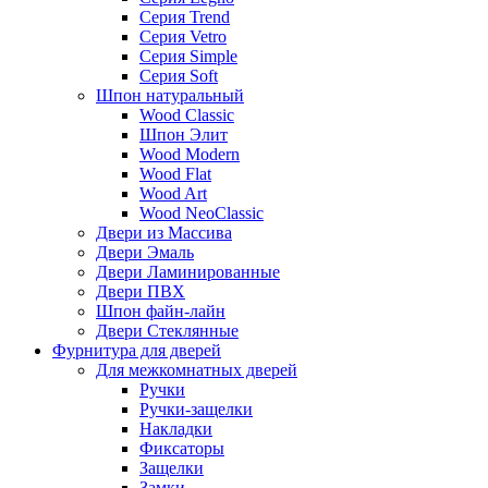
Серия Trend
Серия Vetro
Серия Simple
Серия Soft
Шпон натуральный
Wood Classic
Шпон Элит
Wood Modern
Wood Flat
Wood Art
Wood NeoClassic
Двери из Массива
Двери Эмаль
Двери Ламинированные
Двери ПВХ
Шпон файн-лайн
Двери Стеклянные
Фурнитура для дверей
Для межкомнатных дверей
Ручки
Ручки-защелки
Накладки
Фиксаторы
Защелки
Замки