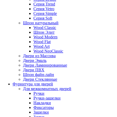
Серия Trend
Серия Vetro
Серия Simple
Серия Soft
Шпон натуральный
Wood Classic
Шпон Элит
Wood Modern
Wood Flat
Wood Art
Wood NeoClassic
Двери из Массива
Двери Эмаль
Двери Ламинированные
Двери ПВХ
Шпон файн-лайн
Двери Стеклянные
Фурнитура для дверей
Для межкомнатных дверей
Ручки
Ручки-защелки
Накладки
Фиксаторы
Защелки
Замки