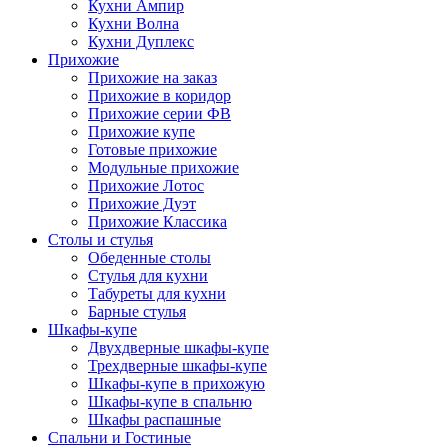
Кухни Ампир
Кухни Волна
Кухни Дуплекс
Прихожие
Прихожие на заказ
Прихожие в коридор
Прихожие серии ФВ
Прихожие купе
Готовые прихожие
Модульные прихожие
Прихожие Лотос
Прихожие Дуэт
Прихожие Классика
Столы и стулья
Обеденные столы
Стулья для кухни
Табуреты для кухни
Барные стулья
Шкафы-купе
Двухдверные шкафы-купе
Трехдверные шкафы-купе
Шкафы-купе в прихожую
Шкафы-купе в спальню
Шкафы распашные
Спальни и Гостиные