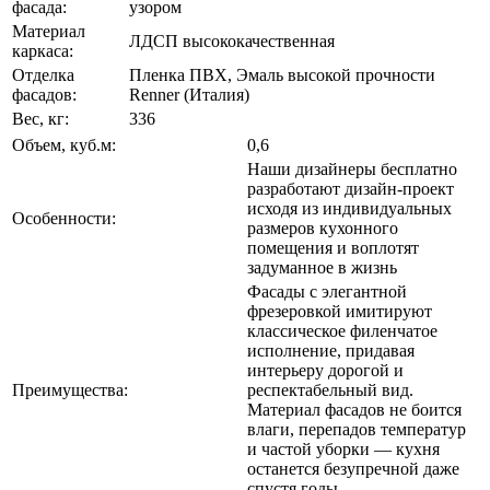
фасада:
узором
Материал
ЛДСП высококачественная
каркаса:
Отделка
Пленка ПВХ, Эмаль высокой прочности
фасадов:
Renner (Италия)
Вес, кг:
336
Объем, куб.м:
0,6
Наши дизайнеры бесплатно
разработают дизайн-проект
исходя из индивидуальных
Особенности:
размеров кухонного
помещения и воплотят
задуманное в жизнь
Фасады с элегантной
фрезеровкой имитируют
классическое филенчатое
исполнение, придавая
интерьеру дорогой и
Преимущества:
респектабельный вид.
Материал фасадов не боится
влаги, перепадов температур
и частой уборки — кухня
останется безупречной даже
спустя годы