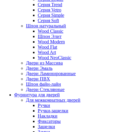
Серия Trend
Серия Vetro
Серия Simple
Серия Soft
Шпон натуральный
Wood Classic
Шпон Элит
Wood Modern
Wood Flat
Wood Art
Wood NeoClassic
Двери из Массива
Двери Эмаль
Двери Ламинированные
Двери ПВХ
Шпон файн-лайн
Двери Стеклянные
Фурнитура для дверей
Для межкомнатных дверей
Ручки
Ручки-защелки
Накладки
Фиксаторы
Защелки
Замки