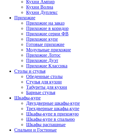
Кухни Ампир
Кухни Волна
Кухни Дуплекс
Прихожие
Прихожие на заказ
Прихожие в коридор
Прихожие серии ФВ
Прихожие купе
Готовые прихожие
Модульные прихожие
Прихожие Лотос
Прихожие Дуэт
Прихожие Классика
Столы и стулья
Обеденные столы
Стулья для кухни
Табуреты для кухни
Барные стулья
Шкафы-купе
Двухдверные шкафы-купе
Трехдверные шкафы-купе
Шкафы-купе в прихожую
Шкафы-купе в спальню
Шкафы распашные
Спальни и Гостиные