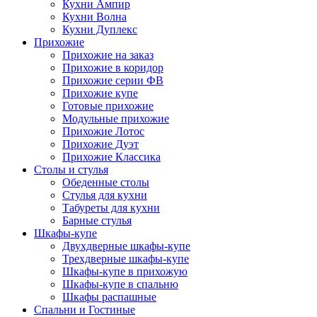
Кухни Ампир
Кухни Волна
Кухни Дуплекс
Прихожие
Прихожие на заказ
Прихожие в коридор
Прихожие серии ФВ
Прихожие купе
Готовые прихожие
Модульные прихожие
Прихожие Лотос
Прихожие Дуэт
Прихожие Классика
Столы и стулья
Обеденные столы
Стулья для кухни
Табуреты для кухни
Барные стулья
Шкафы-купе
Двухдверные шкафы-купе
Трехдверные шкафы-купе
Шкафы-купе в прихожую
Шкафы-купе в спальню
Шкафы распашные
Спальни и Гостиные