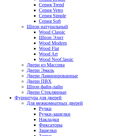
Серия Trend
Серия Vetro
Серия Simple
Серия Soft
Шпон натуральный
Wood Classic
Шпон Элит
Wood Modern
Wood Flat
Wood Art
Wood NeoClassic
Двери из Массива
Двери Эмаль
Двери Ламинированные
Двери ПВХ
Шпон файн-лайн
Двери Стеклянные
Фурнитура для дверей
Для межкомнатных дверей
Ручки
Ручки-защелки
Накладки
Фиксаторы
Защелки
Замки