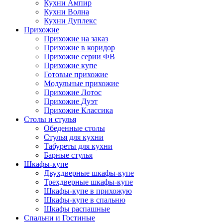
Кухни Ампир
Кухни Волна
Кухни Дуплекс
Прихожие
Прихожие на заказ
Прихожие в коридор
Прихожие серии ФВ
Прихожие купе
Готовые прихожие
Модульные прихожие
Прихожие Лотос
Прихожие Дуэт
Прихожие Классика
Столы и стулья
Обеденные столы
Стулья для кухни
Табуреты для кухни
Барные стулья
Шкафы-купе
Двухдверные шкафы-купе
Трехдверные шкафы-купе
Шкафы-купе в прихожую
Шкафы-купе в спальню
Шкафы распашные
Спальни и Гостиные