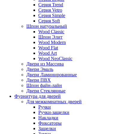
Серия Trend
Серия Vetro
Серия Simple
Серия Soft
Шпон натуральный
Wood Classic
Шпон Элит
Wood Modern
Wood Flat
Wood Art
Wood NeoClassic
Двери из Массива
Двери Эмаль
Двери Ламинированные
Двери ПВХ
Шпон файн-лайн
Двери Стеклянные
Фурнитура для дверей
Для межкомнатных дверей
Ручки
Ручки-защелки
Накладки
Фиксаторы
Защелки
Замки