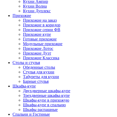
Кухни Ампир
Кухни Волна
Кухни Дуплекс
Прихожие
Прихожие на заказ
Прихожие в коридор
Прихожие серии ФВ
Прихожие купе
Готовые прихожие
Модульные прихожие
Прихожие Лотос
Прихожие Дуэт
Прихожие Классика
Столы и стулья
Обеденные столы
Стулья для кухни
Табуреты для кухни
Барные стулья
Шкафы-купе
Двухдверные шкафы-купе
Трехдверные шкафы-купе
Шкафы-купе в прихожую
Шкафы-купе в спальню
Шкафы распашные
Спальни и Гостиные