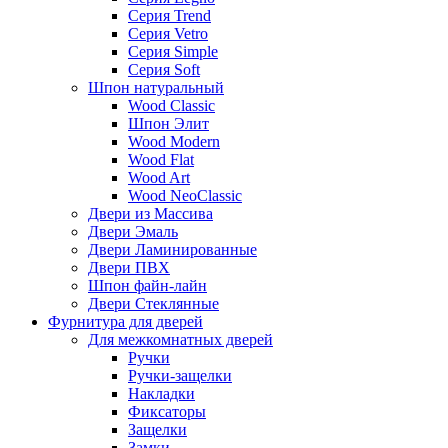
Серия Trend
Серия Vetro
Серия Simple
Серия Soft
Шпон натуральный
Wood Classic
Шпон Элит
Wood Modern
Wood Flat
Wood Art
Wood NeoClassic
Двери из Массива
Двери Эмаль
Двери Ламинированные
Двери ПВХ
Шпон файн-лайн
Двери Стеклянные
Фурнитура для дверей
Для межкомнатных дверей
Ручки
Ручки-защелки
Накладки
Фиксаторы
Защелки
Замки