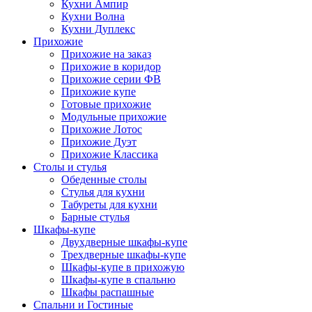
Кухни Ампир
Кухни Волна
Кухни Дуплекс
Прихожие
Прихожие на заказ
Прихожие в коридор
Прихожие серии ФВ
Прихожие купе
Готовые прихожие
Модульные прихожие
Прихожие Лотос
Прихожие Дуэт
Прихожие Классика
Столы и стулья
Обеденные столы
Стулья для кухни
Табуреты для кухни
Барные стулья
Шкафы-купе
Двухдверные шкафы-купе
Трехдверные шкафы-купе
Шкафы-купе в прихожую
Шкафы-купе в спальню
Шкафы распашные
Спальни и Гостиные