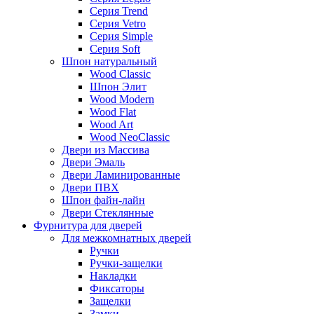
Серия Trend
Серия Vetro
Серия Simple
Серия Soft
Шпон натуральный
Wood Classic
Шпон Элит
Wood Modern
Wood Flat
Wood Art
Wood NeoClassic
Двери из Массива
Двери Эмаль
Двери Ламинированные
Двери ПВХ
Шпон файн-лайн
Двери Стеклянные
Фурнитура для дверей
Для межкомнатных дверей
Ручки
Ручки-защелки
Накладки
Фиксаторы
Защелки
Замки