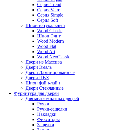
Серия Trend
Серия Vetro
Серия Simple
Серия Soft
Шпон натуральный
Wood Classic
Шпон Элит
Wood Modern
Wood Flat
Wood Art
Wood NeoClassic
Двери из Массива
Двери Эмаль
Двери Ламинированные
Двери ПВХ
Шпон файн-лайн
Двери Стеклянные
Фурнитура для дверей
Для межкомнатных дверей
Ручки
Ручки-защелки
Накладки
Фиксаторы
Защелки
Замки