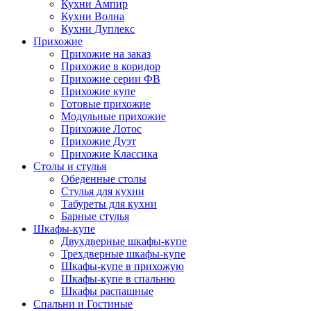
Кухни Ампир
Кухни Волна
Кухни Дуплекс
Прихожие
Прихожие на заказ
Прихожие в коридор
Прихожие серии ФВ
Прихожие купе
Готовые прихожие
Модульные прихожие
Прихожие Лотос
Прихожие Дуэт
Прихожие Классика
Столы и стулья
Обеденные столы
Стулья для кухни
Табуреты для кухни
Барные стулья
Шкафы-купе
Двухдверные шкафы-купе
Трехдверные шкафы-купе
Шкафы-купе в прихожую
Шкафы-купе в спальню
Шкафы распашные
Спальни и Гостиные