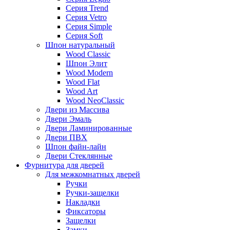
Серия Trend
Серия Vetro
Серия Simple
Серия Soft
Шпон натуральный
Wood Classic
Шпон Элит
Wood Modern
Wood Flat
Wood Art
Wood NeoClassic
Двери из Массива
Двери Эмаль
Двери Ламинированные
Двери ПВХ
Шпон файн-лайн
Двери Стеклянные
Фурнитура для дверей
Для межкомнатных дверей
Ручки
Ручки-защелки
Накладки
Фиксаторы
Защелки
Замки