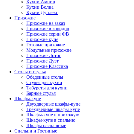
Кухни Ампир
Кухни Волна
Кухни Дуплекс
Прихожие
Прихожие на заказ
Прихожие в коридор
Прихожие серии ФВ
Прихожие купе
Готовые прихожие
Модульные прихожие
Прихожие Лотос
Прихожие Дуэт
Прихожие Классика
Столы и стулья
Обеденные столы
Стулья для кухни
Табуреты для кухни
Барные стулья
Шкафы-купе
Двухдверные шкафы-купе
Трехдверные шкафы-купе
Шкафы-купе в прихожую
Шкафы-купе в спальню
Шкафы распашные
Спальни и Гостиные