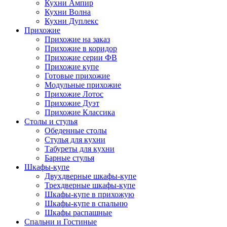
Кухни Ампир
Кухни Волна
Кухни Дуплекс
Прихожие
Прихожие на заказ
Прихожие в коридор
Прихожие серии ФВ
Прихожие купе
Готовые прихожие
Модульные прихожие
Прихожие Лотос
Прихожие Дуэт
Прихожие Классика
Столы и стулья
Обеденные столы
Стулья для кухни
Табуреты для кухни
Барные стулья
Шкафы-купе
Двухдверные шкафы-купе
Трехдверные шкафы-купе
Шкафы-купе в прихожую
Шкафы-купе в спальню
Шкафы распашные
Спальни и Гостиные