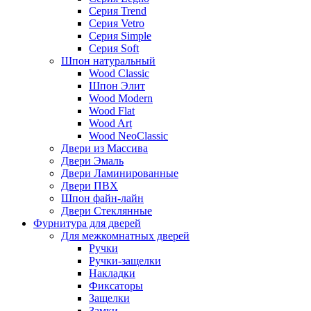
Серия Trend
Серия Vetro
Серия Simple
Серия Soft
Шпон натуральный
Wood Classic
Шпон Элит
Wood Modern
Wood Flat
Wood Art
Wood NeoClassic
Двери из Массива
Двери Эмаль
Двери Ламинированные
Двери ПВХ
Шпон файн-лайн
Двери Стеклянные
Фурнитура для дверей
Для межкомнатных дверей
Ручки
Ручки-защелки
Накладки
Фиксаторы
Защелки
Замки