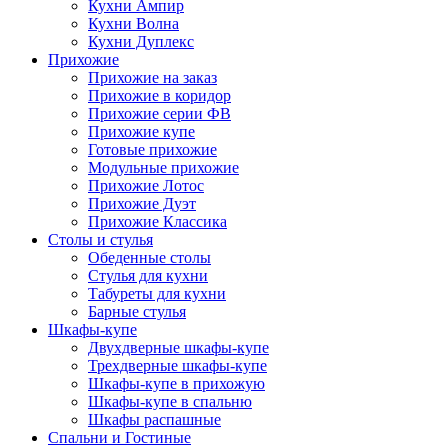
Кухни Ампир
Кухни Волна
Кухни Дуплекс
Прихожие
Прихожие на заказ
Прихожие в коридор
Прихожие серии ФВ
Прихожие купе
Готовые прихожие
Модульные прихожие
Прихожие Лотос
Прихожие Дуэт
Прихожие Классика
Столы и стулья
Обеденные столы
Стулья для кухни
Табуреты для кухни
Барные стулья
Шкафы-купе
Двухдверные шкафы-купе
Трехдверные шкафы-купе
Шкафы-купе в прихожую
Шкафы-купе в спальню
Шкафы распашные
Спальни и Гостиные