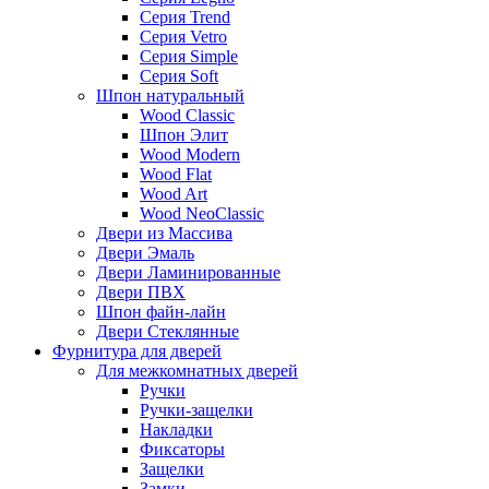
Серия Trend
Серия Vetro
Серия Simple
Серия Soft
Шпон натуральный
Wood Classic
Шпон Элит
Wood Modern
Wood Flat
Wood Art
Wood NeoClassic
Двери из Массива
Двери Эмаль
Двери Ламинированные
Двери ПВХ
Шпон файн-лайн
Двери Стеклянные
Фурнитура для дверей
Для межкомнатных дверей
Ручки
Ручки-защелки
Накладки
Фиксаторы
Защелки
Замки