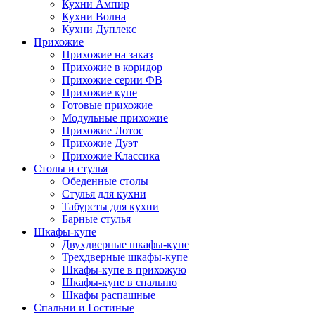
Кухни Ампир
Кухни Волна
Кухни Дуплекс
Прихожие
Прихожие на заказ
Прихожие в коридор
Прихожие серии ФВ
Прихожие купе
Готовые прихожие
Модульные прихожие
Прихожие Лотос
Прихожие Дуэт
Прихожие Классика
Столы и стулья
Обеденные столы
Стулья для кухни
Табуреты для кухни
Барные стулья
Шкафы-купе
Двухдверные шкафы-купе
Трехдверные шкафы-купе
Шкафы-купе в прихожую
Шкафы-купе в спальню
Шкафы распашные
Спальни и Гостиные