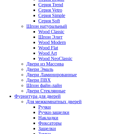
Серия Trend
Серия Vetro
Серия Simple
Серия Soft
Шпон натуральный
Wood Classic
Шпон Элит
Wood Modern
Wood Flat
Wood Art
Wood NeoClassic
Двери из Массива
Двери Эмаль
Двери Ламинированные
Двери ПВХ
Шпон файн-лайн
Двери Стеклянные
Фурнитура для дверей
Для межкомнатных дверей
Ручки
Ручки-защелки
Накладки
Фиксаторы
Защелки
Замки