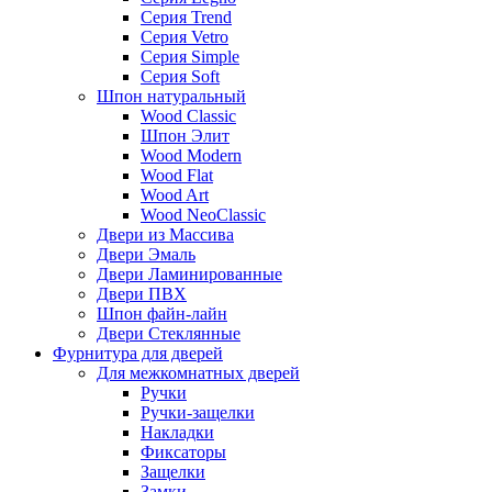
Серия Trend
Серия Vetro
Серия Simple
Серия Soft
Шпон натуральный
Wood Classic
Шпон Элит
Wood Modern
Wood Flat
Wood Art
Wood NeoClassic
Двери из Массива
Двери Эмаль
Двери Ламинированные
Двери ПВХ
Шпон файн-лайн
Двери Стеклянные
Фурнитура для дверей
Для межкомнатных дверей
Ручки
Ручки-защелки
Накладки
Фиксаторы
Защелки
Замки