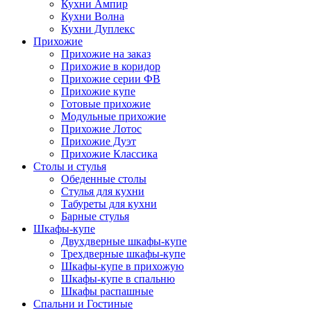
Кухни Ампир
Кухни Волна
Кухни Дуплекс
Прихожие
Прихожие на заказ
Прихожие в коридор
Прихожие серии ФВ
Прихожие купе
Готовые прихожие
Модульные прихожие
Прихожие Лотос
Прихожие Дуэт
Прихожие Классика
Столы и стулья
Обеденные столы
Стулья для кухни
Табуреты для кухни
Барные стулья
Шкафы-купе
Двухдверные шкафы-купе
Трехдверные шкафы-купе
Шкафы-купе в прихожую
Шкафы-купе в спальню
Шкафы распашные
Спальни и Гостиные