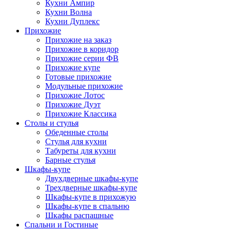
Кухни Ампир
Кухни Волна
Кухни Дуплекс
Прихожие
Прихожие на заказ
Прихожие в коридор
Прихожие серии ФВ
Прихожие купе
Готовые прихожие
Модульные прихожие
Прихожие Лотос
Прихожие Дуэт
Прихожие Классика
Столы и стулья
Обеденные столы
Стулья для кухни
Табуреты для кухни
Барные стулья
Шкафы-купе
Двухдверные шкафы-купе
Трехдверные шкафы-купе
Шкафы-купе в прихожую
Шкафы-купе в спальню
Шкафы распашные
Спальни и Гостиные