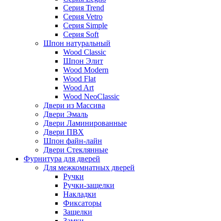
Серия Trend
Серия Vetro
Серия Simple
Серия Soft
Шпон натуральный
Wood Classic
Шпон Элит
Wood Modern
Wood Flat
Wood Art
Wood NeoClassic
Двери из Массива
Двери Эмаль
Двери Ламинированные
Двери ПВХ
Шпон файн-лайн
Двери Стеклянные
Фурнитура для дверей
Для межкомнатных дверей
Ручки
Ручки-защелки
Накладки
Фиксаторы
Защелки
Замки