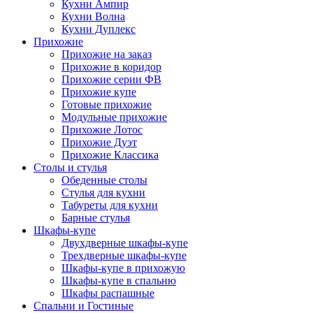
Кухни Ампир
Кухни Волна
Кухни Дуплекс
Прихожие
Прихожие на заказ
Прихожие в коридор
Прихожие серии ФВ
Прихожие купе
Готовые прихожие
Модульные прихожие
Прихожие Лотос
Прихожие Дуэт
Прихожие Классика
Столы и стулья
Обеденные столы
Стулья для кухни
Табуреты для кухни
Барные стулья
Шкафы-купе
Двухдверные шкафы-купе
Трехдверные шкафы-купе
Шкафы-купе в прихожую
Шкафы-купе в спальню
Шкафы распашные
Спальни и Гостиные