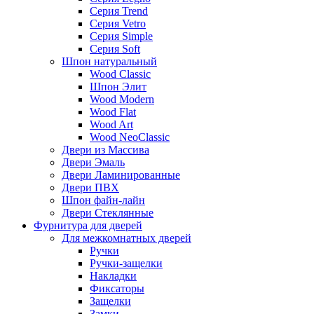
Серия Trend
Серия Vetro
Серия Simple
Серия Soft
Шпон натуральный
Wood Classic
Шпон Элит
Wood Modern
Wood Flat
Wood Art
Wood NeoClassic
Двери из Массива
Двери Эмаль
Двери Ламинированные
Двери ПВХ
Шпон файн-лайн
Двери Стеклянные
Фурнитура для дверей
Для межкомнатных дверей
Ручки
Ручки-защелки
Накладки
Фиксаторы
Защелки
Замки