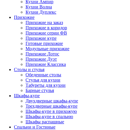
Кухни Ампир
Кухни Волна
Кухни Дуплекс
Прихожие
Прихожие на заказ
Прихожие в коридор
Прихожие серии ФВ
Прихожие купе
Готовые прихожие
Модульные прихожие
Прихожие Лотос
Прихожие Дуэт
Прихожие Классика
Столы и стулья
Обеденные столы
Стулья для кухни
Табуреты для кухни
Барные стулья
Шкафы-купе
Двухдверные шкафы-купе
Трехдверные шкафы-купе
Шкафы-купе в прихожую
Шкафы-купе в спальню
Шкафы распашные
Спальни и Гостиные