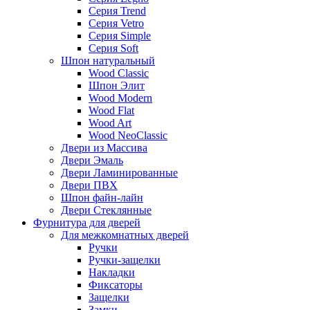
Серия Trend
Серия Vetro
Серия Simple
Серия Soft
Шпон натуральный
Wood Classic
Шпон Элит
Wood Modern
Wood Flat
Wood Art
Wood NeoClassic
Двери из Массива
Двери Эмаль
Двери Ламинированные
Двери ПВХ
Шпон файн-лайн
Двери Стеклянные
Фурнитура для дверей
Для межкомнатных дверей
Ручки
Ручки-защелки
Накладки
Фиксаторы
Защелки
Замки