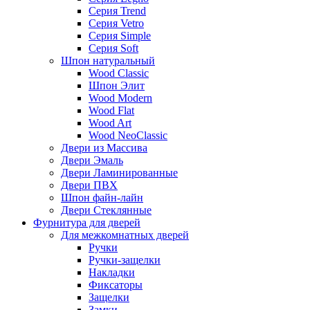
Серия Trend
Серия Vetro
Серия Simple
Серия Soft
Шпон натуральный
Wood Classic
Шпон Элит
Wood Modern
Wood Flat
Wood Art
Wood NeoClassic
Двери из Массива
Двери Эмаль
Двери Ламинированные
Двери ПВХ
Шпон файн-лайн
Двери Стеклянные
Фурнитура для дверей
Для межкомнатных дверей
Ручки
Ручки-защелки
Накладки
Фиксаторы
Защелки
Замки