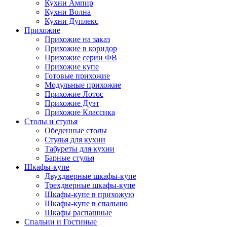
Кухни Ампир
Кухни Волна
Кухни Дуплекс
Прихожие
Прихожие на заказ
Прихожие в коридор
Прихожие серии ФВ
Прихожие купе
Готовые прихожие
Модульные прихожие
Прихожие Лотос
Прихожие Дуэт
Прихожие Классика
Столы и стулья
Обеденные столы
Стулья для кухни
Табуреты для кухни
Барные стулья
Шкафы-купе
Двухдверные шкафы-купе
Трехдверные шкафы-купе
Шкафы-купе в прихожую
Шкафы-купе в спальню
Шкафы распашные
Спальни и Гостиные