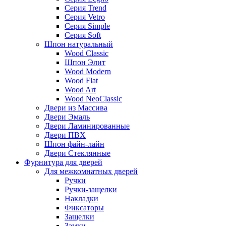
Серия Trend
Серия Vetro
Серия Simple
Серия Soft
Шпон натуральный
Wood Classic
Шпон Элит
Wood Modern
Wood Flat
Wood Art
Wood NeoClassic
Двери из Массива
Двери Эмаль
Двери Ламинированные
Двери ПВХ
Шпон файн-лайн
Двери Стеклянные
Фурнитура для дверей
Для межкомнатных дверей
Ручки
Ручки-защелки
Накладки
Фиксаторы
Защелки
Замки