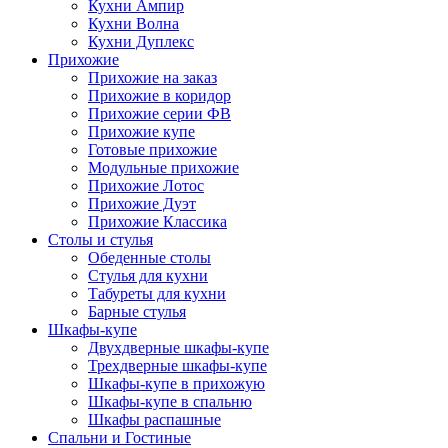
Кухни Ампир
Кухни Волна
Кухни Дуплекс
Прихожие
Прихожие на заказ
Прихожие в коридор
Прихожие серии ФВ
Прихожие купе
Готовые прихожие
Модульные прихожие
Прихожие Лотос
Прихожие Дуэт
Прихожие Классика
Столы и стулья
Обеденные столы
Стулья для кухни
Табуреты для кухни
Барные стулья
Шкафы-купе
Двухдверные шкафы-купе
Трехдверные шкафы-купе
Шкафы-купе в прихожую
Шкафы-купе в спальню
Шкафы распашные
Спальни и Гостиные