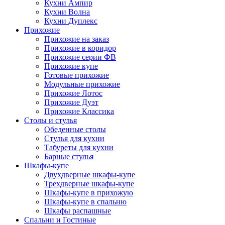
Кухни Ампир
Кухни Волна
Кухни Дуплекс
Прихожие
Прихожие на заказ
Прихожие в коридор
Прихожие серии ФВ
Прихожие купе
Готовые прихожие
Модульные прихожие
Прихожие Лотос
Прихожие Дуэт
Прихожие Классика
Столы и стулья
Обеденные столы
Стулья для кухни
Табуреты для кухни
Барные стулья
Шкафы-купе
Двухдверные шкафы-купе
Трехдверные шкафы-купе
Шкафы-купе в прихожую
Шкафы-купе в спальню
Шкафы распашные
Спальни и Гостиные