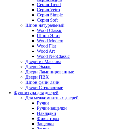
Серия Trend
Серия Vetro
Серия Simple
Серия Soft
Шпон натуральный
Wood Classic
Шпон Элит
Wood Modern
Wood Flat
Wood Art
Wood NeoClassic
Двери из Массива
Двери Эмаль
Двери Ламинированные
Двери ПВХ
Шпон файн-лайн
Двери Стеклянные
Фурнитура для дверей
Для межкомнатных дверей
Ручки
Ручки-защелки
Накладки
Фиксаторы
Защелки
Замки